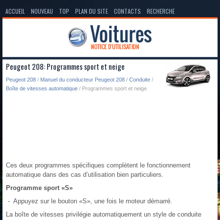
ACCUEIL
NOUVEAU
TOP
PLAN DU SITE
CONTACTS
RECHERCHE
Peugeot 208: Programmes sport et neige
Peugeot 208
/
Manuel du conducteur Peugeot 208
/
Conduite
/
Boîte de vitesses automatique
/ Programmes sport et neige
Ces deux programmes spécifiques complètent le fonctionnement
automatique dans des cas d’utilisation bien particuliers.
Programme sport «S»
- Appuyez sur le bouton «S», une fois le moteur démarré.
La boîte de vitesses privilégie automatiquement un style de conduite