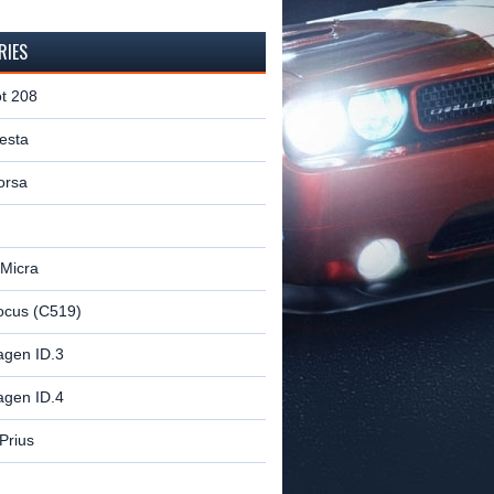
RIES
t 208
esta
orsa
 Micra
ocus (C519)
agen ID.3
agen ID.4
Prius