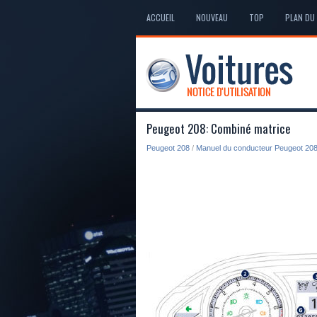
ACCUEIL
NOUVEAU
TOP
PLAN DU 
Peugeot 208: Combiné matrice
Peugeot 208
/
Manuel du conducteur Peugeot 20