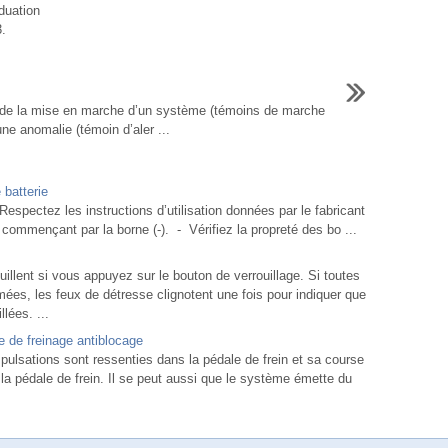
duation
3.
r de la mise en marche d’un système (témoins de marche
une anomalie (témoin d’aler ...
 batterie
espectez les instructions d’utilisation données par le fabricant
commençant par la borne (-). - Vérifiez la propreté des bo ...
ouillent si vous appuyez sur le bouton de verrouillage. Si toutes
rmées, les feux de détresse clignotent une fois pour indiquer que
llées. ...
e de freinage antiblocage
ulsations sont ressenties dans la pédale de frein et sa course
 la pédale de frein. Il se peut aussi que le système émette du