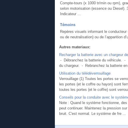
Compte-tours (x 1000 tr/min ou rpm), gra
selon motorisation (essence ou Diesel). 
Indicateur ...
Témoins
Repères visuels informant le conducteu
ou de neutralisation) ou de l’apparition d’
Autres materiaux:
Recharger la batterie avec un chargeur de
- Débranchez la batterie du véhicule. - R
du chargeur. - Rebranchez la batterie en 
Utilisation du télédéverrouillage
Verrouillage (1) Toutes les portes se verr
les portes (et le coffre ou hayon) sont fe
toutes les portes (et le coffre) sont verroui
Conseils pour la conduite avec le systèm
Note : Quand le système fonctionne, des p
peut continuer. Maintenez la pression sur
bruit. C'est normal. Le système de fre ...