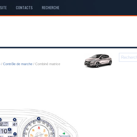
SITE
CONTACTS
RECHERCHE
8
/
Contrôle de marche
/ Combiné matrice