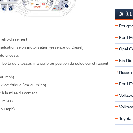
CATÉGO
Peugeo
Ford Fi
 refroidissement.
raduation selon motorisation (essence ou Diesel).
Opel C
 de vitesse.
Kia Rio
 boîte de vitesses manuelle ou position du sélecteur et rapport
.
Nissan
 ou mph).
Ford F
r kilométrique (km ou miles).
 à la mise du contact.
Volksw
u miles).
Volksw
h ou mph).
Toyota 