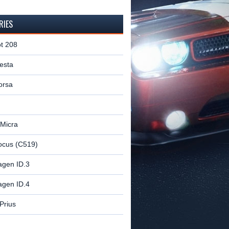
RIES
t 208
esta
orsa
 Micra
ocus (C519)
agen ID.3
agen ID.4
Prius