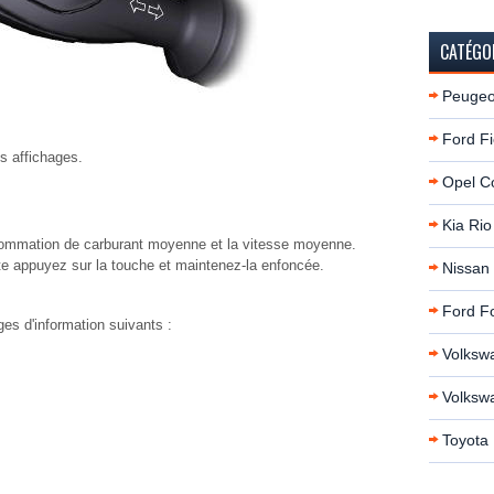
CATÉGO
Peugeo
Ford Fi
es affichages.
Opel C
Kia Rio
 consommation de carburant moyenne et la vitesse moyenne.
ite appuyez sur la touche et maintenez-la enfoncée.
Nissan
Ford F
ges d'information suivants :
Volksw
Volksw
Toyota 