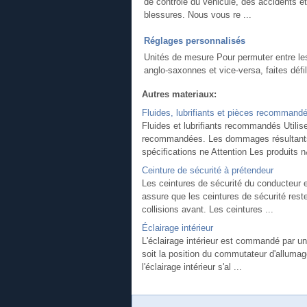
de contrôle du véhicule, des accidents e
blessures. Nous vous re ...
Réglages personnalisés
Unités de mesure Pour permuter entre le
anglo-saxonnes et vice-versa, faites défil
Autres materiaux:
Fluides, lubrifiants et pièces recommand
Fluides et lubrifiants recommandés Utilis
recommandées. Les dommages résultants de
spécifications ne Attention Les produits n
Ceinture de sécurité à prétendeur
Les ceintures de sécurité du conducteur 
assure que les ceintures de sécurité reste
collisions avant. Les ceintures ...
Éclairage intérieur
L'éclairage intérieur est commandé par un
soit la position du commutateur d'alluma
l'éclairage intérieur s'al ...