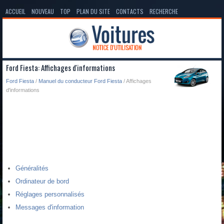
ACCUEIL
NOUVEAU
TOP
PLAN DU SITE
CONTACTS
RECHERCHE
Ford Fiesta: Affichages d'informations
Ford Fiesta
/
Manuel du conducteur Ford Fiesta
/ Affichages
d'informations
Généralités
Ordinateur de bord
Réglages personnalisés
Messages d'information