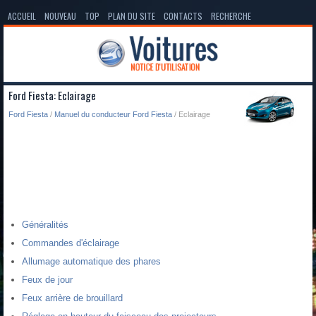
ACCUEIL
NOUVEAU
TOP
PLAN DU SITE
CONTACTS
RECHERCHE
Ford Fiesta: Eclairage
Ford Fiesta
/
Manuel du conducteur Ford Fiesta
/ Eclairage
Généralités
Commandes d'éclairage
Allumage automatique des phares
Feux de jour
Feux arrière de brouillard