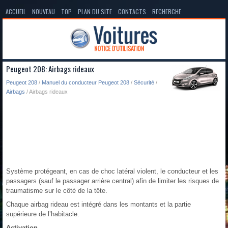
ACCUEIL
NOUVEAU
TOP
PLAN DU SITE
CONTACTS
RECHERCHE
Peugeot 208: Airbags rideaux
Peugeot 208
/
Manuel du conducteur Peugeot 208
/
Sécurité
/
Airbags
/ Airbags rideaux
Système protégeant, en cas de choc latéral violent, le conducteur et les
passagers (sauf le passager arrière central) afin de limiter les risques de
traumatisme sur le côté de la tête.
Chaque airbag rideau est intégré dans les montants et la partie
supérieure de l’habitacle.
Activation