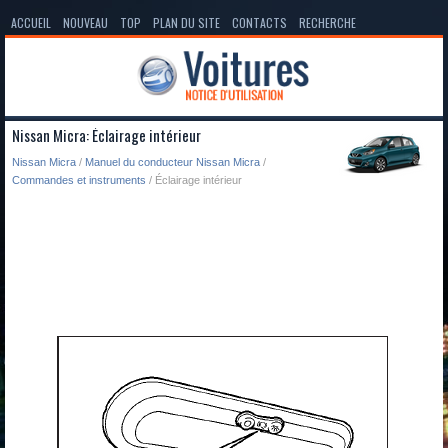
ACCUEIL
NOUVEAU
TOP
PLAN DU SITE
CONTACTS
RECHERCHE
Nissan Micra: Éclairage intérieur
Nissan Micra
/
Manuel du conducteur Nissan Micra
/
Commandes et instruments
/ Éclairage intérieur