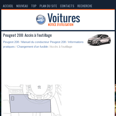
ACCUEIL
NOUVEAU
TOP
PLAN DU SITE
CONTACTS
RECHERCHE
Peugeot 208: Accès à l’outillage
Peugeot 208
/
Manuel du conducteur Peugeot 208
/
Informations
pratiques
/
Changement d’un fusible
/ Accès à l’outillage