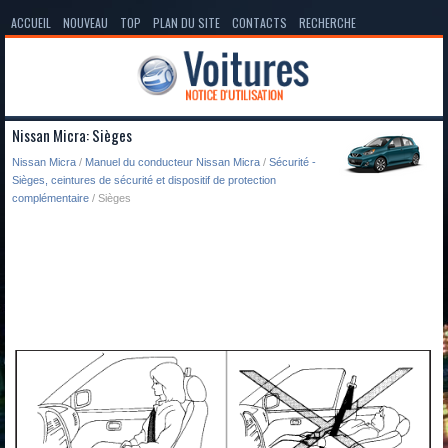
ACCUEIL
NOUVEAU
TOP
PLAN DU SITE
CONTACTS
RECHERCHE
Nissan Micra: Sièges
Nissan Micra
/
Manuel du conducteur Nissan Micra
/
Sécurité -
Sièges, ceintures de sécurité et dispositif de protection
complémentaire
/ Sièges