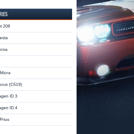
RIES
t 208
esta
orsa
 Micra
ocus (C519)
agen ID.3
agen ID.4
Prius