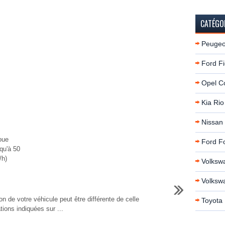
CATÉGO
Peugeo
Ford Fi
Opel C
Kia Rio
Nissan
oue
Ford F
qu'à 50
/h)
Volksw
Volksw
ion de votre véhicule peut être différente de celle
Toyota 
ions indiquées sur ...