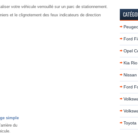
iser votre véhicule verrouillé sur un parc de stationnement.
CATÉGO
niers et le clignotement des feux indicateurs de direction
Peugeo
Ford Fi
Opel C
Kia Rio
Nissan
Ford F
Volksw
Volksw
age simple
Toyota 
arrière du
hicule.