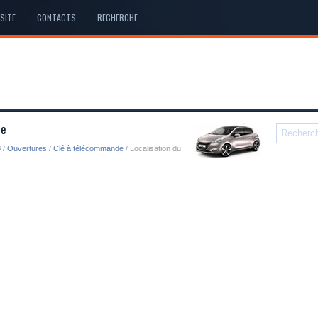
SITE
CONTACTS
RECHERCHE
le
8
/
Ouvertures
/
Clé à télécommande
/ Localisation du