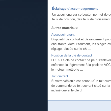
Éclairage d’accompagnement
Un appui long sur ce bouton permet de d
feux de position, des feux de croisement 
Autres materiaux:
Accoudoir avant
Dispositif de confort et de rangement po
chauffants Moteur tournant, les sièges a
réglage, placée sur le c& ...
Position de la clé de contact
LOCK La clé de contact ne peut s'enlever
enfoncez-la légèrement à la position ACC 
le moteur, mettre le ...
Toit ouvrant
Si votre véhicule est pourvu d'un toit ouvr
de commande du toit ouvrant situé sur la 
incliné que si le clé d ...