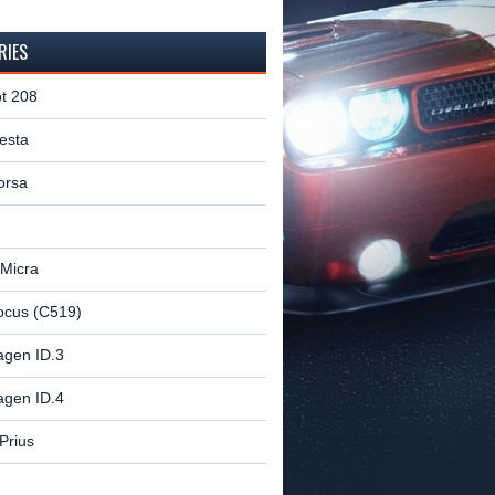
RIES
t 208
esta
orsa
 Micra
ocus (C519)
agen ID.3
agen ID.4
Prius