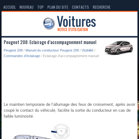
ACCUEIL
NOUVEAU
TOP
PLAN DU SITE
CONTACTS
RECHERCHE
Peugeot 208: Eclairage d’accompagnement manuel
Peugeot 208
/
Manuel du conducteur Peugeot 208
/
Visibilité
/
Commandes d’éclairage
/ Eclairage d’accompagnement manuel
Le maintien temporarie de l’allumage des feux de croisement, après avoir
coupé le contact du véhicule, facilite la sortie du conducteur en cas de
faible luminosité.