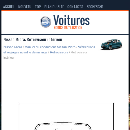
ACCUEIL
NOUVEAU
TOP
PLAN DU SITE
CONTACTS
RECHERCHE
Nissan Micra: Rétroviseur intérieur
Nissan Micra
/
Manuel du conducteur Nissan Micra
/
Vérifications
et réglages avant le démarrage
/
Rétroviseurs
/ Rétroviseur
intérieur