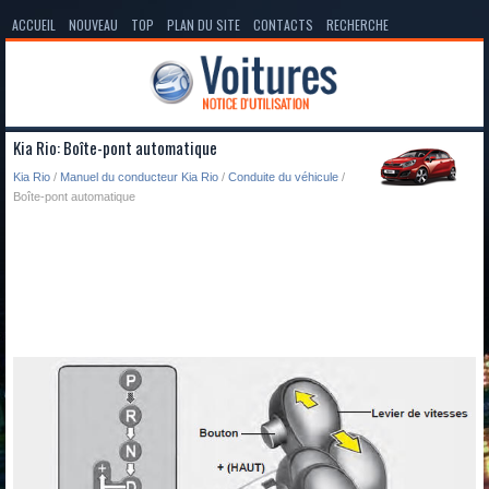
ACCUEIL
NOUVEAU
TOP
PLAN DU SITE
CONTACTS
RECHERCHE
Kia Rio: Boîte-pont automatique
Kia Rio
/
Manuel du conducteur Kia Rio
/
Conduite du véhicule
/
Boîte-pont automatique