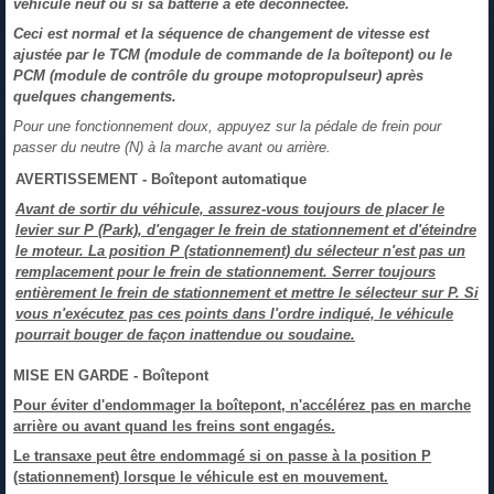
véhicule neuf ou si sa batterie a été déconnectée.
Ceci est normal et la séquence de changement de vitesse est
ajustée par le TCM (module de commande de la boîtepont) ou le
PCM (module de contrôle du groupe motopropulseur) après
quelques changements.
Pour une fonctionnement doux, appuyez sur la pédale de frein pour
passer du neutre (N) à la marche avant ou arrière.
AVERTISSEMENT - Boîtepont automatique
Avant de sortir du véhicule, assurez-vous toujours de placer le
levier sur P (Park), d'engager le frein de stationnement et d'éteindre
le moteur. La position P (stationnement) du sélecteur n'est pas un
remplacement pour le frein de stationnement. Serrer toujours
entièrement le frein de stationnement et mettre le sélecteur sur P. Si
vous n'exécutez pas ces points dans l'ordre indiqué, le véhicule
pourrait bouger de façon inattendue ou soudaine.
MISE EN GARDE - Boîtepont
Pour éviter d'endommager la boîtepont, n'accélérez pas en marche
arrière ou avant quand les freins sont engagés.
Le transaxe peut être endommagé si on passe à la position P
(stationnement) lorsque le véhicule est en mouvement.