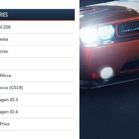
RIES
t 208
esta
orsa
 Micra
ocus (C519)
agen ID.3
agen ID.4
Prius