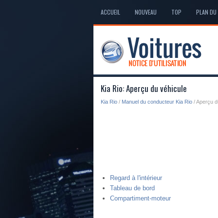
ACCUEIL
NOUVEAU
TOP
PLAN DU 
Kia Rio: Aperçu du véhicule
Kia Rio
/
Manuel du conducteur Kia Rio
/ Aperçu d
Regard à l'intérieur
Tableau de bord
Compartiment-moteur