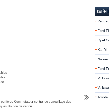
CATÉGO
Peugeo
Ford Fi
Opel C
Kia Rio
Nissan
Ford F
ables
 des
Volksw
 de
Volksw
Toyota 
s portières Commutateur central de verrouillage des
ques Bouton de verrouil ...