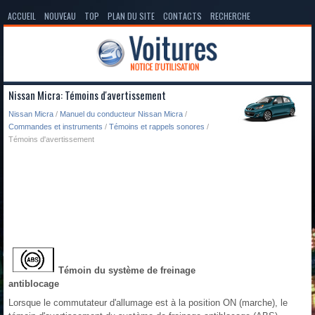
ACCUEIL
NOUVEAU
TOP
PLAN DU SITE
CONTACTS
RECHERCHE
Nissan Micra: Témoins d'avertissement
Nissan Micra
/
Manuel du conducteur Nissan Micra
/
Commandes et instruments
/
Témoins et rappels sonores
/
Témoins d'avertissement
Témoin du système de freinage
antiblocage
Lorsque le commutateur d'allumage est à la position ON (marche), le