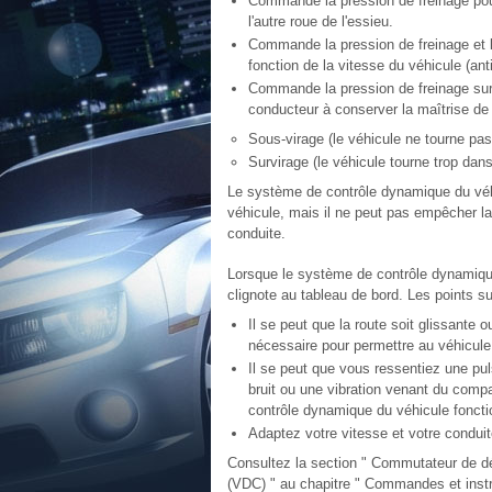
Commande la pression de freinage pour
l'autre roue de l'essieu.
Commande la pression de freinage et l
fonction de la vitesse du véhicule (ant
Commande la pression de freinage sur
conducteur à conserver la maîtrise de
Sous-virage (le véhicule ne tourne pas a
Survirage (le véhicule tourne trop dans
Le système de contrôle dynamique du véhi
véhicule, mais il ne peut pas empêcher la
conduite.
Lorsque le système de contrôle dynamique
clignote au tableau de bord. Les points su
Il se peut que la route soit glissante 
nécessaire pour permettre au véhicule 
Il se peut que vous ressentiez une pul
bruit ou une vibration venant du comp
contrôle dynamique du véhicule fonct
Adaptez votre vitesse et votre conduit
Consultez la section " Commutateur de d
(VDC) " au chapitre " Commandes et inst