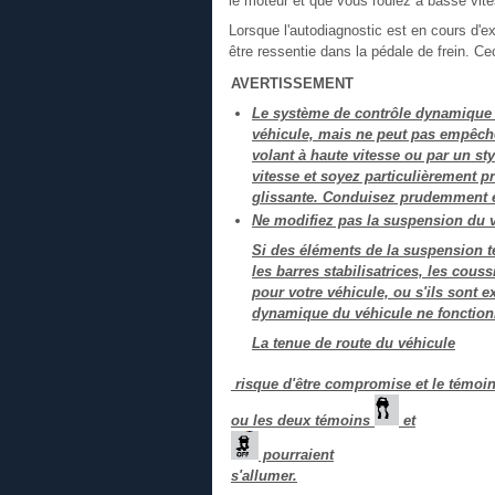
le moteur et que vous roulez à basse vit
Lorsque l'autodiagnostic est en cours d'e
être ressentie dans la pédale de frein. Ce
AVERTISSEMENT
Le système de contrôle dynamique d
véhicule, mais ne peut pas empêch
volant à haute vitesse ou par un st
vitesse et soyez particulièrement 
glissante. Conduisez prudemment e
Ne modifiez pas la suspension du v
Si des éléments de la suspension te
les barres stabilisatrices, les co
pour votre véhicule, ou s'ils sont 
dynamique du véhicule ne fonction
La tenue de route du véhicule
risque d'être compromise et le témoi
ou les deux témoins
et
pourraient
s'allumer.