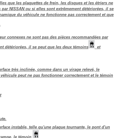
les que les plaquettes de frein, les disques et les étriers ne
par NISSAN ou si elles sont extrêmement détériorées, il se
ynamique du véhicule ne fonctionne pas correctement et que
.
eur connexes ne sont pas des pièces recommandées par
t détériorées, il se peut que les deux témoins
et
face très inclinée, comme dans un virage relevé, le
éhicule peut ne pas fonctionner correctement et le témoin
t
ute.
ace instable, telle qu'une plaque tournante, le pont d'un
 rampe, le témoin