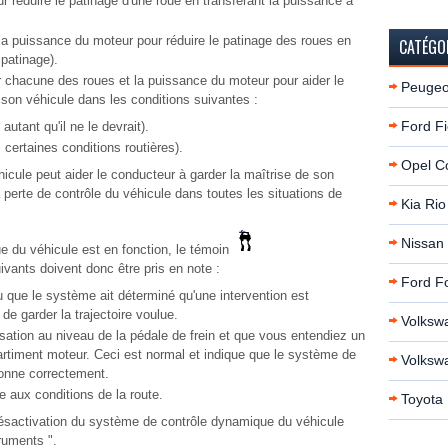
 réduire le patinage d'une roue en transférant la puissance à
a puissance du moteur pour réduire le patinage des roues en
CATÉGO
ipatinage).
 chacune des roues et la puissance du moteur pour aider le
Peugeo
 son véhicule dans les conditions suivantes :
Ford Fi
utant qu'il ne le devrait).
 certaines conditions routières).
Opel C
cule peut aider le conducteur à garder la maîtrise de son
 perte de contrôle du véhicule dans toutes les situations de
Kia Rio
Nissan
 du véhicule est en fonction, le témoin
ivants doivent donc être pris en note :
Ford F
ou que le système ait déterminé qu'une intervention est
de garder la trajectoire voulue.
Volksw
sation au niveau de la pédale de frein et que vous entendiez un
artiment moteur. Ceci est normal et indique que le système de
Volksw
ionne correctement.
e aux conditions de la route.
Toyota 
ésactivation du système de contrôle dynamique du véhicule
ruments ".