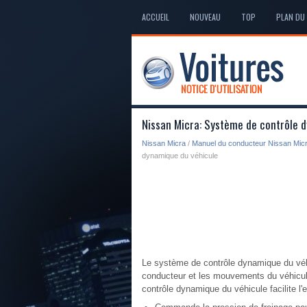
ACCUEIL
NOUVEAU
TOP
PLAN DU 
Nissan Micra: Système de contrôle 
Nissan Micra
/
Manuel du conducteur Nissan Mic
dynamique du véhicule
Le système de contrôle dynamique du véh
conducteur et les mouvements du véhicul
contrôle dynamique du véhicule facilite l'