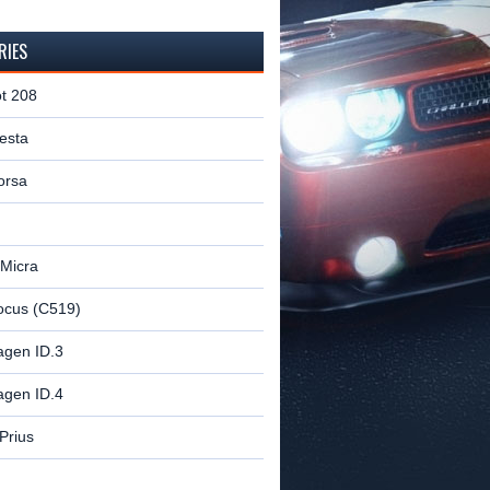
RIES
t 208
esta
orsa
 Micra
ocus (C519)
agen ID.3
agen ID.4
Prius