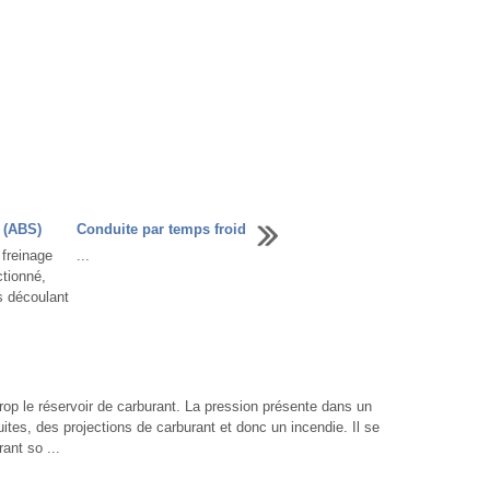
 (ABS)
Conduite par temps froid
reinage
...
ctionné,
s découlant
le réservoir de carburant. La pression présente dans un
uites, des projections de carburant et donc un incendie. Il se
rant so ...