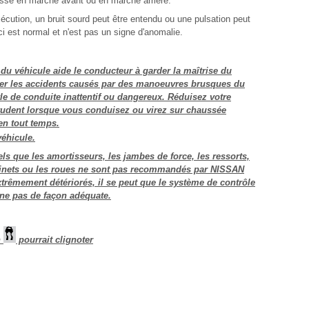
esse en marche avant ou en marche arrière.
xécution, un bruit sourd peut être entendu ou une pulsation peut
ci est normal et n'est pas un signe d'anomalie.
u véhicule aide le conducteur à garder la maîtrise du
er les accidents causés par des manoeuvres brusques du
yle de conduite inattentif ou dangereux. Réduisez votre
prudent lorsque vous conduisez ou virez sur chaussée
n tout temps.
éhicule.
ls que les amortisseurs, les jambes de force, les ressorts,
ussinets ou les roues ne sont pas recommandés par NISSAN
extrêmement détériorés, il se peut que le système de contrôle
ne pas de façon adéquate.
n
pourrait clignoter