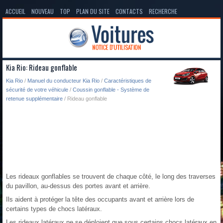
ACCUEIL
NOUVEAU
TOP
PLAN DU SITE
CONTACTS
RECHERCHE
Kia Rio: Rideau gonflable
Kia Rio
/
Manuel du conducteur Kia Rio
/
Caractéristiques de
sécurité de votre véhicule
/
Coussin gonflable - Système de
retenue supplémentaire
/ Rideau gonflable
Les rideaux gonflables se trouvent de chaque côté, le long des traverses
du pavillon, au-dessus des portes avant et arrière.
Ils aident à protéger la tête des occupants avant et arrière lors de
certains types de chocs latéraux.
Les rideaux latéraux ne se déploient que sous certains chocs latéraux en