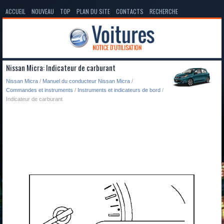
ACCUEIL
NOUVEAU
TOP
PLAN DU SITE
CONTACTS
RECHERCHE
Nissan Micra: Indicateur de carburant
Nissan Micra
/
Manuel du conducteur Nissan Micra
/
Commandes et instruments
/
Instruments et indicateurs de bord
/
Indicateur de carburant