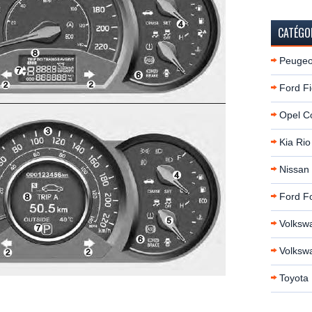
CATÉGO
Peugeo
Ford Fi
Opel C
Kia Rio
Nissan
Ford F
Volksw
Volksw
Toyota 