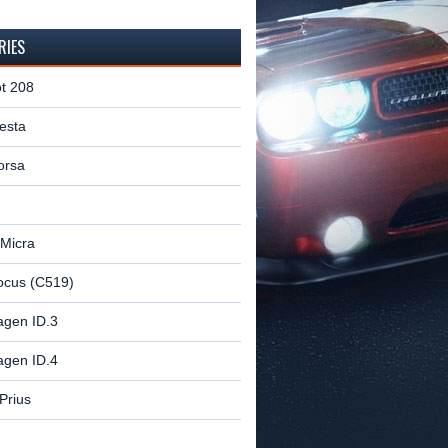
RIES
t 208
esta
orsa
 Micra
ocus (C519)
agen ID.3
agen ID.4
Prius