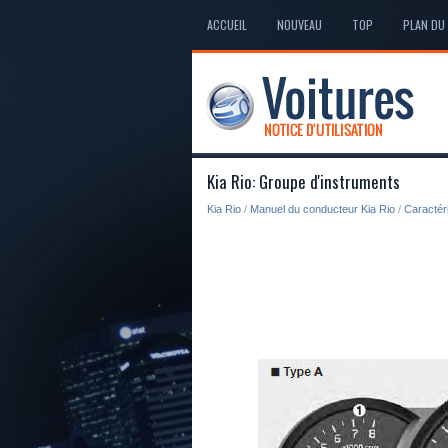
ACCUEIL
NOUVEAU
TOP
PLAN DU 
Kia Rio: Groupe d'instruments
Kia Rio
/
Manuel du conducteur Kia Rio
/
Caractér