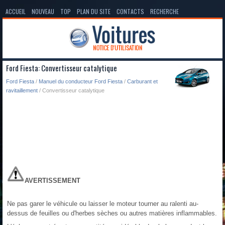
ACCUEIL
NOUVEAU
TOP
PLAN DU SITE
CONTACTS
RECHERCHE
Ford Fiesta: Convertisseur catalytique
Ford Fiesta
/
Manuel du conducteur Ford Fiesta
/
Carburant et
ravitaillement
/ Convertisseur catalytique
AVERTISSEMENT
Ne pas garer le véhicule ou laisser le moteur tourner au ralenti au-
dessus de feuilles ou d'herbes sèches ou autres matières inflammables.