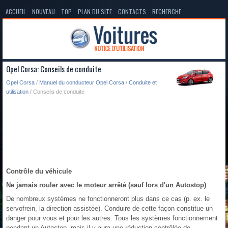
ACCUEIL
NOUVEAU
TOP
PLAN DU SITE
CONTACTS
RECHERCHE
Opel Corsa: Conseils de conduite
Opel Corsa
/
Manuel du conducteur Opel Corsa
/
Conduite et
utilisation
/ Conseils de conduite
Contrôle du véhicule
Ne jamais rouler avec le moteur arrêté (sauf lors d'un Autostop)
De nombreux systèmes ne fonctionneront plus dans ce cas (p. ex. le
servofrein, la direction assistée). Conduire de cette façon constitue un
danger pour vous et pour les autres. Tous les systèmes fonctionnement
pendant un Autostop, mais il y aura une réduction contrôlée de