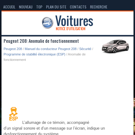
ACCUEIL
NOUVEAU
TOP
PLAN DU SITE
CONTACTS
RECHERCHE
Peugeot 208: Anomalie de fonctionnement
Peugeot 208
/
Manuel du conducteur Peugeot 208
/
Sécurité
/
Programme de stabilité électronique (ESP)
/ Anomalie de
fonctionnement
L’allumage de ce témoin, accompagné
d’un signal sonore et d’un message sur l’écran, indique un
dysfonctionnement du système.